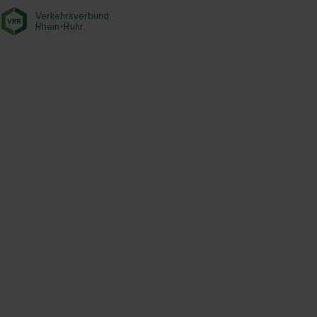
Verkehrsverbund
- zurück zur Startseite
Rhein-Ruhr
Investitionsprojekte
Infrastruktur
SPNV
Hertener Bahn