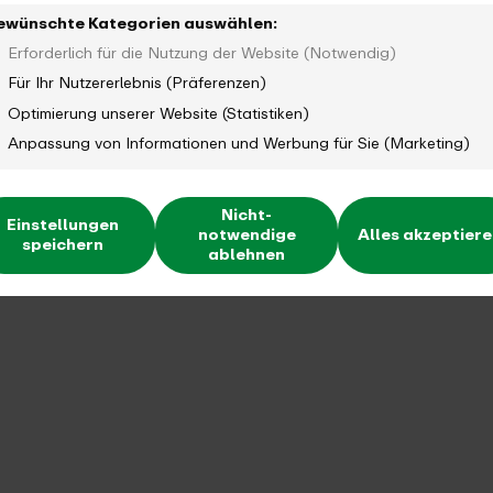
ewünschte Kategorien auswählen:
Erforderlich für die Nutzung der Website (Notwendig)
ung der Hertener
Für Ihr Nutzererlebnis (Präferenzen)
Optimierung unserer Website (Statistiken)
Anpassung von Informationen und Werbung für Sie (Marketing)
Nicht-
Einstellungen
notwendige
Alles akzeptier
speichern
ablehnen
SEPTEMBER 20
Beschluss R
Beschluss des Verw
Bahn mit Neubau v