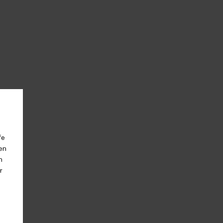
fe
en
n
r