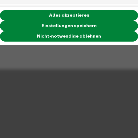
Alles akzeptieren
Einstellungen speichern
Nicht-notwendige ablehnen
Hertener Bahn
Reaktivierung als Verlängerung der S 9
Seit dem 11. September 2020 verkehrt die Linie S 9 der S-
Bahn Rhein-Ruhr auch auf dem Linienast zwischen Bottrop
und Recklinghausen, der sogenannten "Hertener Bahn".
Mehr lesen