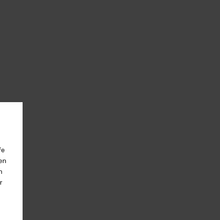
fe
en
n
r