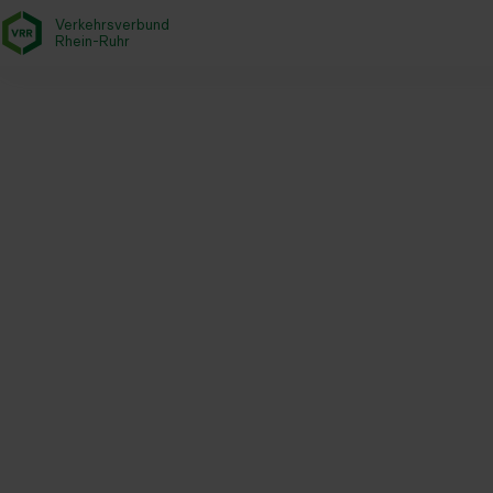
Verkehrsverbund
- zurück zur Startseite
Rhein-Ruhr
Investitionsprojekte
Betrieb
XBus