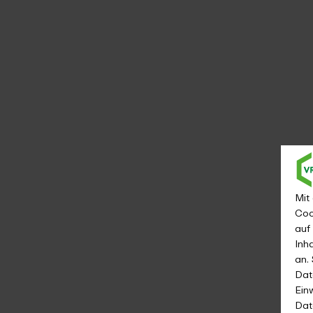
Mit
Coo
auf
Inh
an.
Dat
Ein
Dat